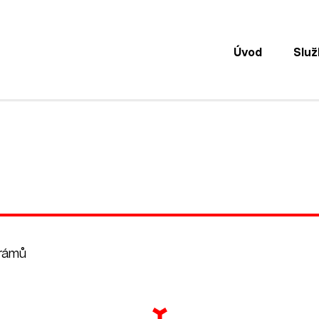
Úvod
Služ
 rámů