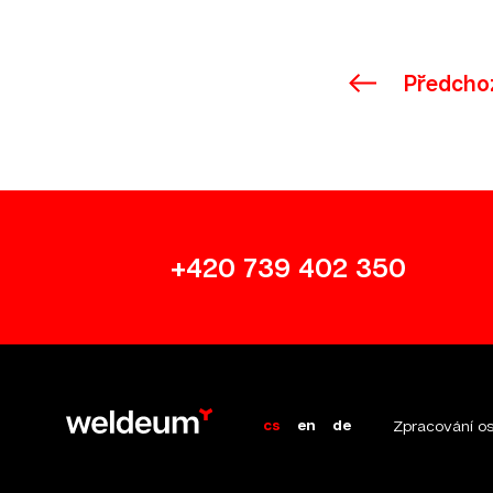
Předcho
+420 739 402 350
cs
en
de
Zpracování os