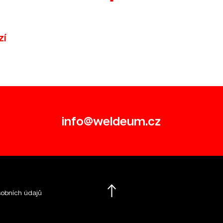
zí
info@weldeum.cz
Nahoru
obních údajů