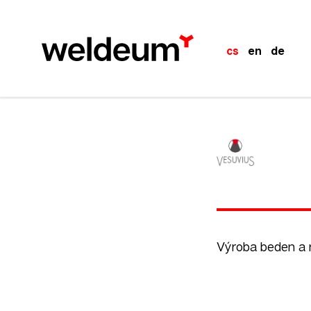
cs
en
de
Výroba beden a