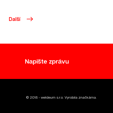
Další
Napište zprávu
© 2018 - weldeum s.r.o. Vyrobila
značkárna
.