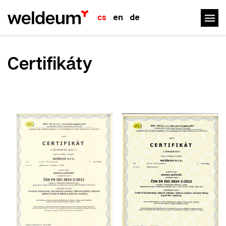
M
cs
en
de
Certifikáty