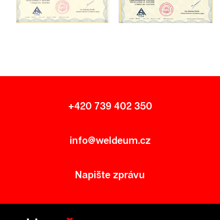
+420 739 402 350
info@weldeum.cz
Napište zprávu