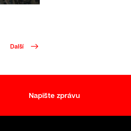
Další
Napište zprávu