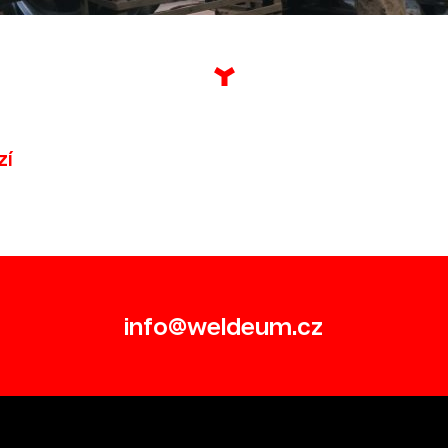
zí
info@weldeum.cz