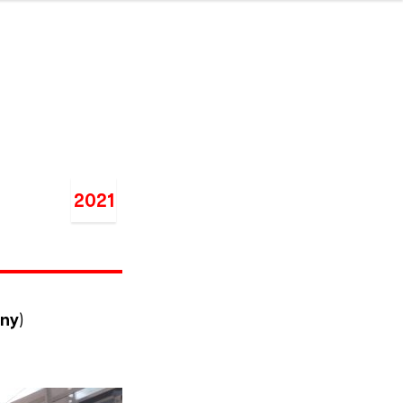
2021
rny
)