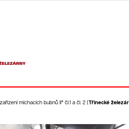
ařízení míchacích bubnů II° čl.1 a čl. 2 (
Třinecké železá