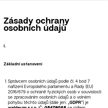
Zásady ochrany
osobních údajů
I.
Základní ustanovení
Správcem osobních údajů podle čl. 4 bod 7
nařízení Evropského parlamentu a Rady (EU)
2016/679 o ochraně fyzických osob v souvislosti
se zpracováním osobních údajů a o volném
pohybu těchto údajů (dále jen: „
GDPR
”) je
weldeum s.r.o.
IČ:
05479088
se sídlem