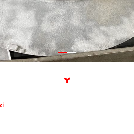
•
•
zí