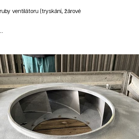
íruby ventilátoru (tryskání, žárové
j…