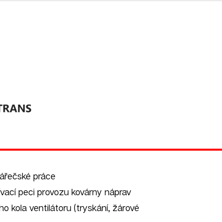
ářečské práce
ívací peci provozu kovárny náprav
o kola ventilátoru (tryskání, žárové