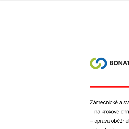
Zámečnické a sv
– na krokové ohř
– oprava oběžnéh