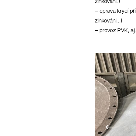
zinkováni..)
– oprava krycí př
zinkováni…)
– provoz PVK, a
Předchozí